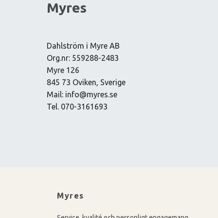
Myres
Dahlström i Myre AB
Org.nr: 559288-2483
Myre 126
845 73 Oviken, Sverige
Mail:
info@myres.se
Tel. 070-3161693
Myres
Service, kvalité och personligt engagemang.