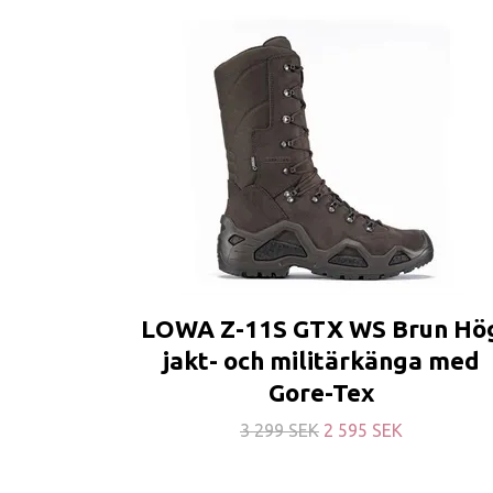
LOWA Z-11S GTX WS Brun Hö
jakt- och militärkänga med
Gore-Tex
3 299 SEK
2 595 SEK