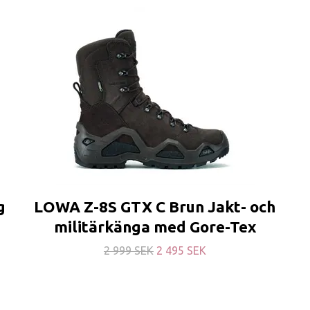
g
LOWA Z-8S GTX C Brun Jakt- och
militärkänga med Gore-Tex
2 999 SEK
2 495 SEK