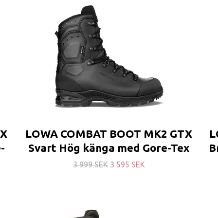
TX
LOWA COMBAT BOOT MK2 GTX
L
-
Svart Hög känga med Gore-Tex
B
3 999 SEK
3 595 SEK