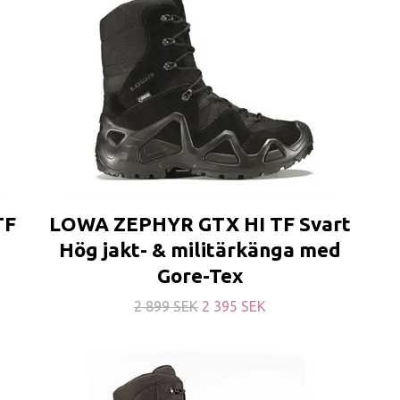
TF
LOWA ZEPHYR GTX HI TF Svart
Hög jakt- & militärkänga med
Gore-Tex
2 899 SEK
2 395 SEK