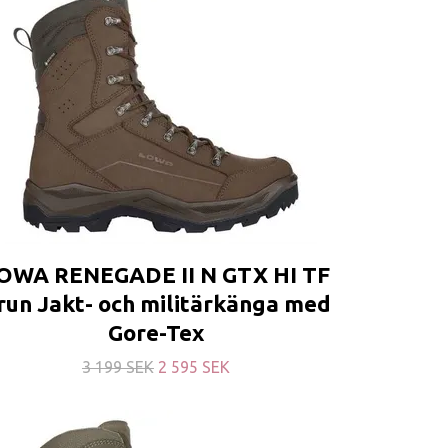
OWA RENEGADE II N GTX HI TF
run Jakt- och militärkänga med
Gore-Tex
3 199 SEK
2 595 SEK