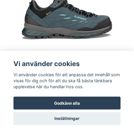
LOWA DELAGO GTX LO WS Petrol
Vi använder cookies
Trekkingsko med Goretex dam
Vi använder cookies för att anpassa det innehåll som
visas för dig och för att du ska få bästa tänkbara
2 799 SEK
2 395 SEK
upplevelse när du handlar hos oss.
Godkänn alla
Inställningar