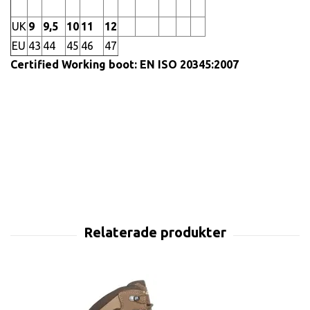
UK
9
9,5
10
11
12
EU
43
44
45
46
47
Certified Working boot: EN ISO 20345:2007