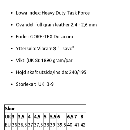
Lowa index: Heavy Duty Task Force
Ovandel: full grain leather 2,4 - 2,6 mm
Foder: GORE-TEX Duracom
Yttersula: Vibram® "Tsavo"
Vikt: (UK 8): 1890 gram/par
Höjd skaft utsida/insida: 240/195
Storlekar: UK 3-9
Skor
UK
3
3,5
4
4,5
5
5,5
6
6,5
7
8
EU
36
36,5
37
37,5
38
39
39,5
40
41
42