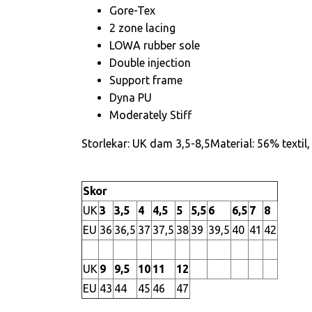
Gore-Tex
2 zone lacing
LOWA rubber sole
Double injection
Support frame
Dyna PU
Moderately Stiff
Storlekar: UK dam 3,5-8,5Material: 56% texti
Skor
UK
3
3,5
4
4,5
5
5,5
6
6,5
7
8
EU
36
36,5
37
37,5
38
39
39,5
40
41
42
UK
9
9,5
10
11
12
EU
43
44
45
46
47