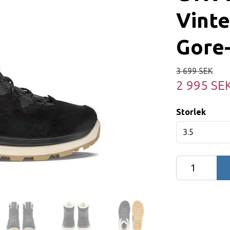
Vint
Gore
3 699 SEK
2 995 SE
Storlek
3.5