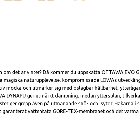
ven om det är vinter? Då kommer du uppskatta OTTAWA EVO GT
å nästa magiska naturupplevelse, kompromissade LOWAs utveck
iv mocka och utmärker sig med oslagbar hållbarhet, ytterligar
WA DYNAPU ger utmärkt dämpning, medan yttersulan, tillver
ter ger grepp även på utmanande snö- och isytor. Hakarna i s
et garanterat vattentäta GORE-TEX-membranet och det varma f