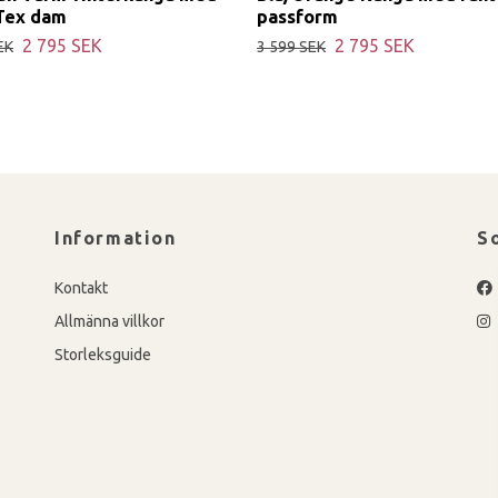
Tex dam
passform
2 795 SEK
2 795 SEK
EK
3 599 SEK
Information
S
Kontakt
Allmänna villkor
Storleksguide