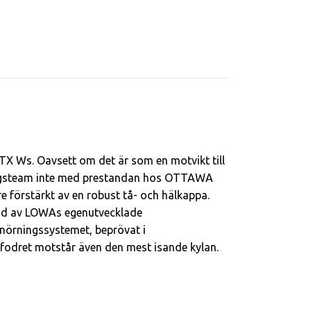
X Ws. Oavsett om det är som en motvikt till
lingsteam inte med prestandan hos OTTAWA
e förstärkt av en robust tå- och hälkappa.
kad av LOWAs egenutvecklade
nörningssystemet, beprövat i
odret motstår även den mest isande kylan.