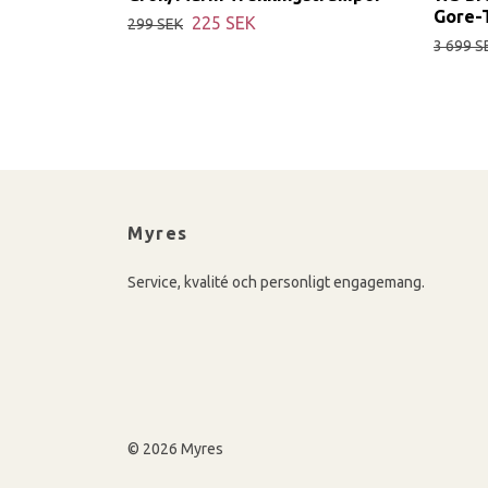
Gore-
225 SEK
299 SEK
3 699 S
Myres
Service, kvalité och personligt engagemang.
© 2026 Myres