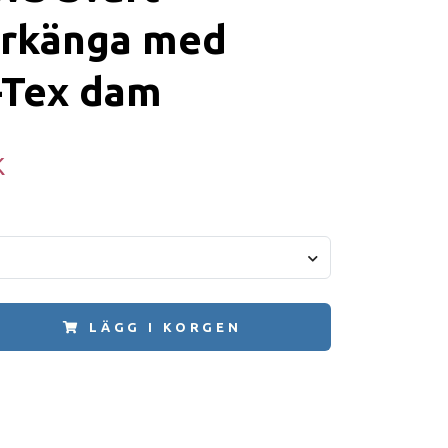
erkänga med
-Tex dam
K
LÄGG I KORGEN