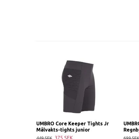
UMBRO Core Keeper Tights Jr
UMBRO
Målvakts-tights junior
Regnb
375 SEK
449 SEK
699 SE