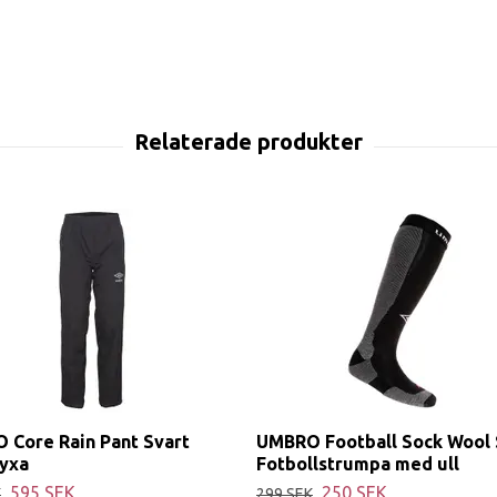
 Core Rain Pant Svart
UMBRO Football Sock Wool 
yxa
Fotbollstrumpa med ull
595 SEK
250 SEK
K
299 SEK