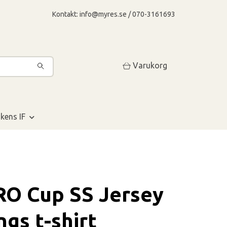
Kontakt:
info@myres.se
/ 070-3161693
Varukorg
kens IF
O Cup SS Jersey
ngs t-shirt