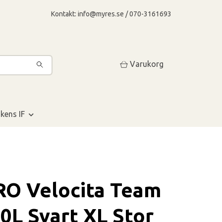
Kontakt:
info@myres.se
/ 070-3161693
Varukorg
kens IF
O Velocita Team
0L Svart XL Stor