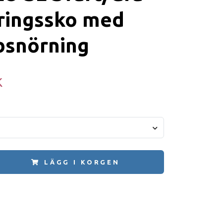
ringssko med
bsnörning
K
LÄGG I KORGEN