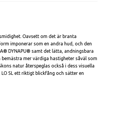
smidighet. Oavsett om det är branta
assform imponerar som en andra hud, och den
OWA® DYNAPU® samt det lätta, andningsbara
an bemästra mer värdiga hastigheter såväl som
ons natur återspeglas också i dess visuella
SL ett riktigt blickfång och sätter en