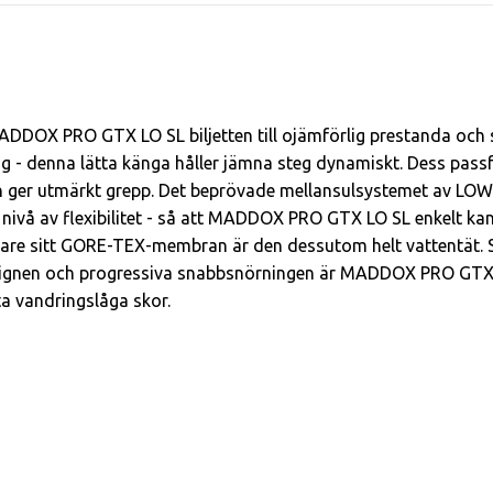
ADDOX PRO GTX LO SL biljetten till ojämförlig prestanda och 
rräng - denna lätta känga håller jämna steg dynamiskt. Dess p
n ger utmärkt grepp. Det beprövade mellansulsystemet av L
g nivå av flexibilitet - så att MADDOX PRO GTX LO SL enkelt k
re sitt GORE-TEX-membran är den dessutom helt vattentät. Sk
ignen och progressiva snabbsnörningen är MADDOX PRO GTX LO 
a vandringslåga skor.