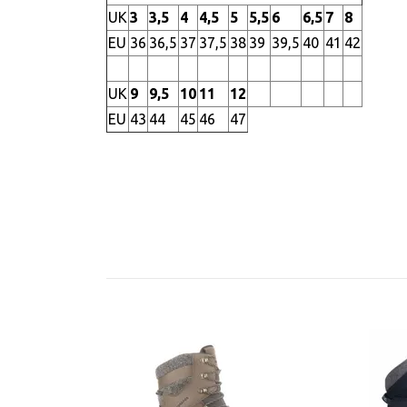
UK
3
3,5
4
4,5
5
5,5
6
6,5
7
8
EU
36
36,5
37
37,5
38
39
39,5
40
41
42
UK
9
9,5
10
11
12
EU
43
44
45
46
47