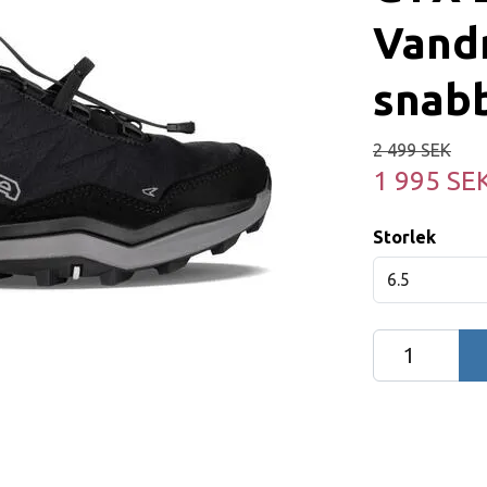
Vand
snab
2 499 SEK
1 995 SE
Storlek
6.5