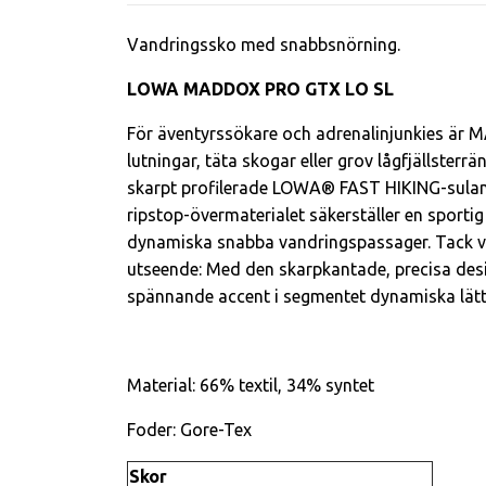
Vandringssko med snabbsnörning.
LOWA MADDOX PRO GTX LO SL
För äventyrssökare och adrenalinjunkies är M
lutningar, täta skogar eller grov lågfjällste
skarpt profilerade LOWA® FAST HIKING-sula
ripstop-övermaterialet säkerställer en sporti
dynamiska snabba vandringspassager. Tack va
utseende: Med den skarpkantade, precisa des
spännande accent i segmentet dynamiska lätt
Material: 66% textil, 34% syntet
Foder: Gore-Tex
Skor