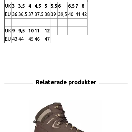
UK
3
3,5
4
4,5
5
5,5
6
6,5
7
8
EU
36
36,5
37
37,5
38
39
39,5
40
41
42
UK
9
9,5
10
11
12
EU
43
44
45
46
47