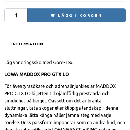
LÄGG I KORGEN
INFORMATION
Låg vandringssko med Gore-Tex.
LOWA MADDOX PRO GTX LO
För äventyrssökare och adrenalinjunkies är MADDOX
PRO GTX LO biljetten till ojämförlig prestanda och
smidighet på berget. Oavsett om det är branta
sluttningar, täta skogar eller klippiga landskap - denna
dynamiska lätta känga håller jämna steg med varje
rörelse. Dess passform imponerar som en andra hud, och
den skarpt profilerade LOWA® FAST HIKING-sulan ger