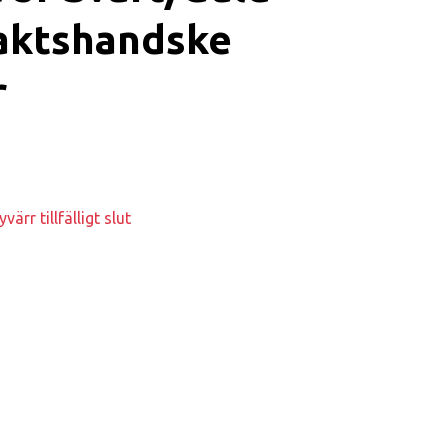
aktshandske
r
värr tillfälligt slut