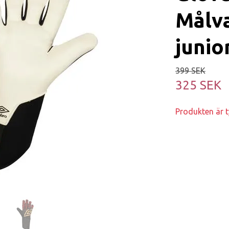
Målv
junio
399 SEK
325 SEK
Produkten är ty