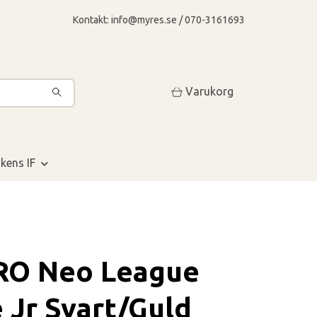
Kontakt:
info@myres.se
/ 070-3161693
Varukorg
kens IF
O Neo League
 Jr Svart/Guld