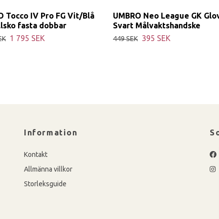
 Tocco IV Pro FG Vit/Blå
UMBRO Neo League GK Glo
lsko fasta dobbar
Svart Målvaktshandske
1 795 SEK
395 SEK
EK
449 SEK
Information
S
Kontakt
Allmänna villkor
Storleksguide