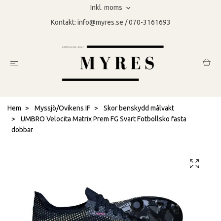
Inkl. moms
Kontakt:
info@myres.se
/ 070-3161693
Hem
Myssjö/Ovikens IF
Skor benskydd målvakt
UMBRO Velocita Matrix Prem FG Svart Fotbollsko fasta
dobbar