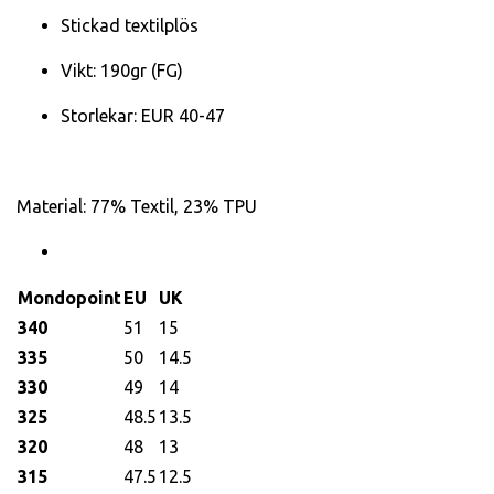
Stickad textilplös
Vikt: 190gr (FG)
Storlekar: EUR 40-47
Material: 77% Textil, 23% TPU
Mondopoint
EU
UK
340
51
15
335
50
14.5
330
49
14
325
48.5
13.5
320
48
13
315
47.5
12.5