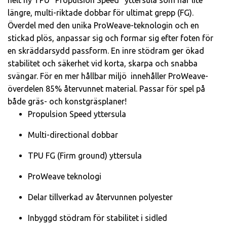
helt ny TPU "Propulsion Speed" yttersula som har lite
längre, multi-riktade dobbar för ultimat grepp (FG).
Överdel med den unika ProWeave-teknologin och en
stickad plös, anpassar sig och formar sig efter foten för
en skräddarsydd passform. En inre stödram ger ökad
stabilitet och säkerhet vid korta, skarpa och snabba
svängar. För en mer hållbar miljö innehåller ProWeave-
överdelen 85% återvunnet material. Passar för spel på
både gräs- och konstgräsplaner!
Propulsion Speed yttersula
Multi-directional dobbar
TPU FG (Firm ground) yttersula
ProWeave teknologi
Delar tillverkad av återvunnen polyester
Inbyggd stödram för stabilitet i sidled