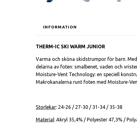
INFORMATION
THERM-IC SKI WARM JUNIOR
Varma och sköna skidstrumpor för barn. Med e
delarna av foten: smalbenet, vaden och vriste
Moisture-Vent Technology: en speciell konstruk
Makrokanalerna runt foten med Moisture-Vent T
Storlekar
: 24-26 / 27-30 / 31-34 / 35-38
Material
: Akryl 35,4% / Polyester 47,3% / Po