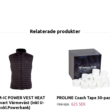
-IC POWER VEST HEAT
PROLINE Coach Tape 30-pa
art Värmeväst (inkl U-
625 SEK
799 SEK
exkl.Powerbank)