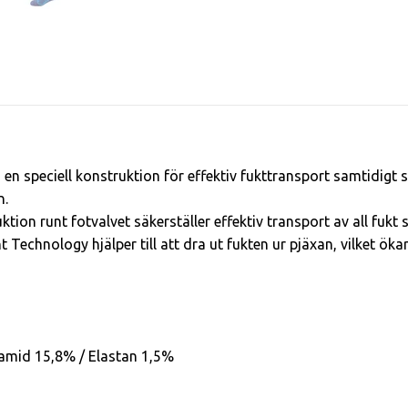
n speciell konstruktion för effektiv fukttransport samtidigt
n.
tion runt fotvalvet säkerställer effektiv transport av all fukt
echnology hjälper till att dra ut fukten ur pjäxan, vilket ök
lyamid 15,8% / Elastan 1,5%