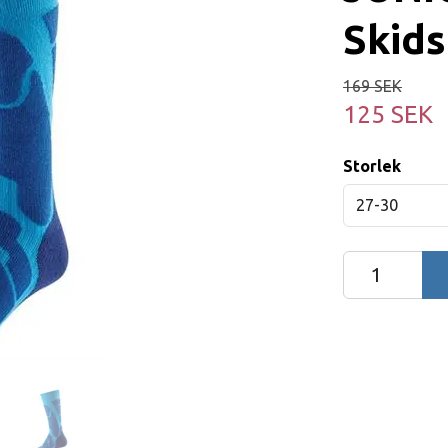
Skids
169 SEK
125 SEK
Storlek
27-30