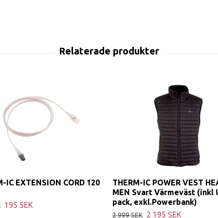
-IC EXTENSION CORD 120
THERM-IC POWER VEST HE
MEN Svart Värmeväst (inkl 
pack, exkl.Powerbank)
195 SEK
K
2 195 SEK
2 999 SEK