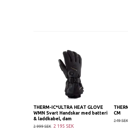
THERM-IC*ULTRA HEAT GLOVE
THERM
WMN Svart Handskar med batteri
CM
& laddkabel, dam
249 SE
2 195 SEK
2 999 SEK