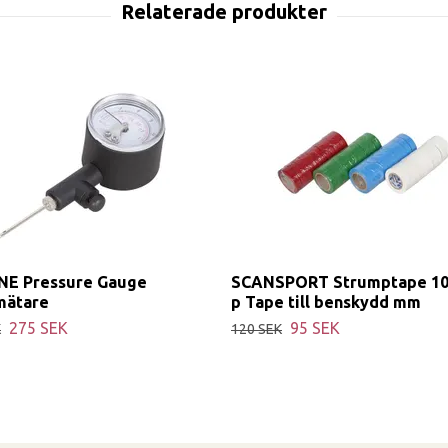
NE Pressure Gauge
SCANSPORT Strumptape 10
mätare
p Tape till benskydd mm
275 SEK
95 SEK
K
120 SEK