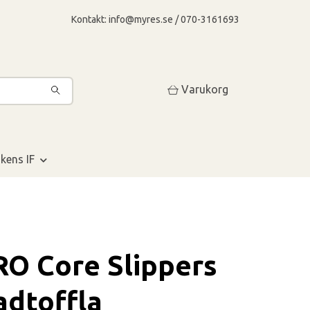
Kontakt:
info@myres.se
/ 070-3161693
Varukorg
kens IF
O Core Slippers
adtoffla