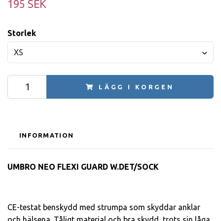
195 SEK
Storlek
XS
LÄGG I KORGEN
INFORMATION
UMBRO NEO FLEXI GUARD W.DET/SOCK
CE-testat benskydd med strumpa som skyddar anklar
och hälsena. Tåligt material och bra skydd, trots sin låga