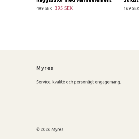
395 SEK
499 SEK
169 SE
Myres
Service, kvalité och personligt engagemang.
© 2026 Myres