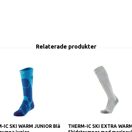
-IC SKI WARM JUNIOR Blå
THERM-IC SKI EXTRA WARM
rumpa junior
Skidstrumpor med merinoul