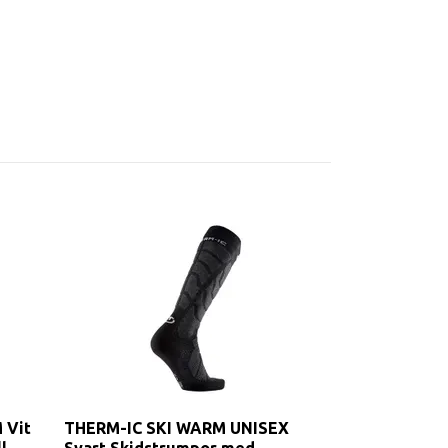
 Vit
THERM-IC SKI WARM UNISEX
l
Svart Skidstrumpor med