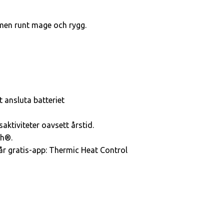
men runt mage och rygg.
t ansluta batteriet
saktiviteter oavsett årstid.
th®.
r gratis-app: Thermic Heat Control