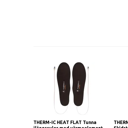
THERM-IC HEAT FLAT Tunna
THERM
iläggssulor med värmeelement
Skidst