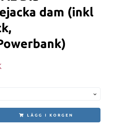
jacka dam (inkl
k,
.Powerbank)
K
LÄGG I KORGEN