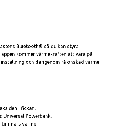
västens Bluetooth® så du kan styra
ill appen kommer värmekraften att vara på
g inställning och därigenom få önskad värme
aks den i fickan.
c Universal Powerbank.
5 timmars värme.