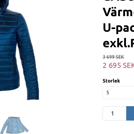
Värme
U-pac
exkl
3 699 SEK
2 695 SE
Storlek
S