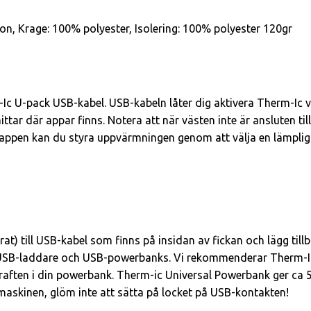
on, Krage: 100% polyester, Isolering: 100% polyester 120gr
Ic U-pack USB-kabel. USB-kabeln låter dig aktivera Therm-Ic 
tar där appar finns. Notera att när västen inte är ansluten t
 appen kan du styra uppvärmningen genom att välja en lämpli
t) till USB-kabel som finns på insidan av fickan och lägg tillb
 USB-laddare och USB-powerbanks. Vi rekommenderar Therm-I
aften i din powerbank. Therm-ic Universal Powerbank ger ca 
tmaskinen, glöm inte att sätta på locket på USB-kontakten!