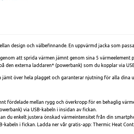
llan design och välbefinnande. En uppvärmd jacka som passar a
 genom att sprida värmen jämnt genom sina 5 värmeelement p
på den externa laddaren* (powerbank) som du kopplar via USB-
mt över hela plagget och garanterar njutning för alla dina ut
fördelade mellan rygg och överkropp för en behaglig värme.
owerbank) via USB-kabeln i insidan av fickan.
 kan du enkelt justera önskad värmeintensitet från din smartph
abeln i fickan. Ladda ner vår gratis-app: Thermic Heat Contr